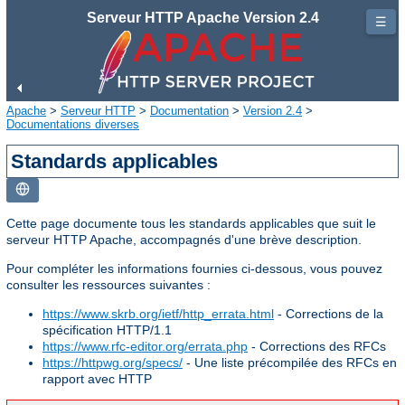
Serveur HTTP Apache Version 2.4
☰
Apache
>
Serveur HTTP
>
Documentation
>
Version 2.4
>
Documentations diverses
Standards applicables
Cette page documente tous les standards applicables que suit le
serveur HTTP Apache, accompagnés d'une brève description.
Pour compléter les informations fournies ci-dessous, vous pouvez
consulter les ressources suivantes :
https://www.skrb.org/ietf/http_errata.html
- Corrections de la
spécification HTTP/1.1
https://www.rfc-editor.org/errata.php
- Corrections des RFCs
https://httpwg.org/specs/
- Une liste précompilée des RFCs en
rapport avec HTTP